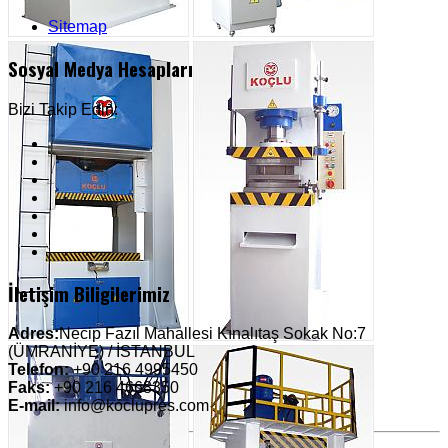
Sitemap
Sosyal Medya Hesapları
Bizi Takip Edin:
İletişim Biligilerimiz
Adres:
Necip Fazıl Mahallesi Kınalıtaş Sokak No:7
(ÜMRANİYE) / İSTANBUL
Telefon:
+90 216 4995450
Faks:
+90 216 4668350
E-mail:
info@koclupres.com