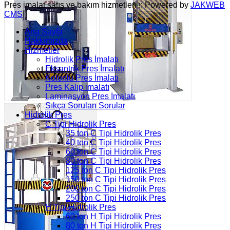
Pres imalat satış ve bakım hizmetleri :: Powered by
JAKWEB
CMS
Ana Sayfa
Hakkımızda
Hizmetler
Hidrolik Pres İmalatı
Eksantrik Pres İmalatı
Kolonlu Pres İmalatı
Pres Kalıp imalatı
Laminasyon Pres İmalatı
Sıkça Sorulan Sorular
Hidrolik Pres
C Tipi Hidrolik Pres
35 ton C Tipi Hidrolik Pres
40 ton C Tipi Hidrolik Pres
60 ton C Tipi Hidrolik Pres
80 ton C Tipi Hidrolik Pres
125 ton C Tipi Hidrolik Pres
150 ton C Tipi Hidrolik Pres
200 ton C Tipi Hidrolik Pres
250 ton C Tipi Hidrolik Pres
H Tipi Hidrolik Pres
60 ton H Tipi Hidrolik Pres
80 ton H Tipi Hidrolik Pres