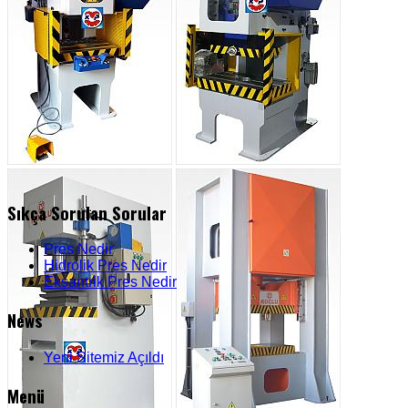
Sıkça Sorulan Sorular
Pres Nedir
Hidrolik Pres Nedir
Eksantrik Pres Nedir
News
Yeni Sitemiz Açıldı
Menü