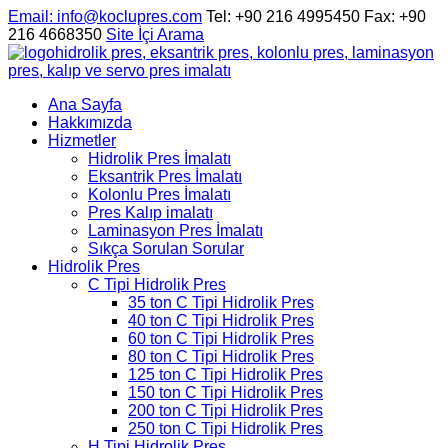
Email
: info@koclupres.com
Tel: +90 216 4995450
Fax: +90
216 4668350
Site İçi Arama
hidrolik pres, eksantrik pres, kolonlu pres, laminasyon
pres, kalıp ve servo pres imalatı
Ana Sayfa
Hakkımızda
Hizmetler
Hidrolik Pres İmalatı
Eksantrik Pres İmalatı
Kolonlu Pres İmalatı
Pres Kalıp imalatı
Laminasyon Pres İmalatı
Sıkça Sorulan Sorular
Hidrolik Pres
C Tipi Hidrolik Pres
35 ton C Tipi Hidrolik Pres
40 ton C Tipi Hidrolik Pres
60 ton C Tipi Hidrolik Pres
80 ton C Tipi Hidrolik Pres
125 ton C Tipi Hidrolik Pres
150 ton C Tipi Hidrolik Pres
200 ton C Tipi Hidrolik Pres
250 ton C Tipi Hidrolik Pres
H Tipi Hidrolik Pres