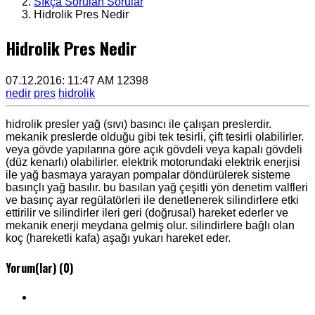
Sıkça Sorulan Sorular
Hidrolik Pres Nedir
Hidrolik Pres Nedir
07.12.2016: 11:47 AM
12398
nedir
pres
hidrolik
hidrolik presler yağ (sıvı) basıncı ile çalışan preslerdir.
mekanik preslerde olduğu gibi tek tesirli, çift tesirli olabilirler.
veya gövde yapılarına göre açık gövdeli veya kapalı gövdeli
(düz kenarlı) olabilirler. elektrik motorundaki elektrik enerjisi
ile yağ basmaya yarayan pompalar döndürülerek sisteme
basınçlı yağ basılır. bu basılan yağ çeşitli yön denetim valfleri
ve basınç ayar regülatörleri ile denetlenerek silindirlere etki
ettirilir ve silindirler ileri geri (doğrusal) hareket ederler ve
mekanik enerji meydana gelmiş olur. silindirlere bağlı olan
koç (hareketli kafa) aşağı yukarı hareket eder.
Yorum(lar) (
0
)